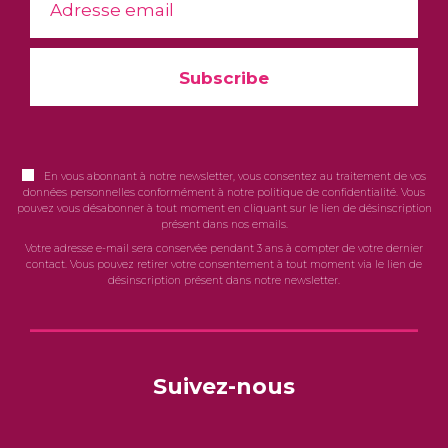
En vous abonnant à notre newsletter, vous consentez au traitement de vos
données personnelles conformément à notre politique de confidentialité. Vous
pouvez vous désabonner à tout moment en cliquant sur le lien de désinscription
présent dans nos emails.
Votre adresse e-mail sera conservée pendant 3 ans à compter de votre dernier
contact. Vous pouvez retirer votre consentement à tout moment via le lien de
désinscription présent dans notre newsletter.
Suivez-nous